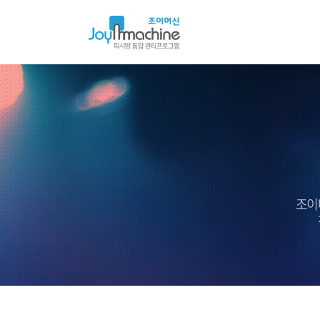
아
이
머
신
조이