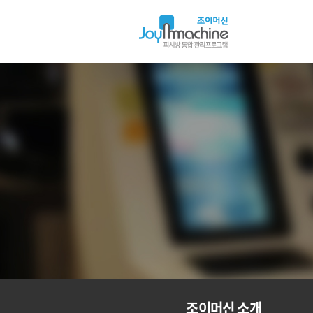
아
이
머
신
조이머신 소개